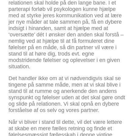
relationen skal holde på den lange bane. I et
parterapi forløb vil psykologen kunne hjælpe
med at styrke jeres kommunikation ved at lære
jer nye måder at tale sammen på, få en dybere
indsigt i hinanden, samt at hjælpe med at
‘oversætte’ dét I ønsker den anden skal forstå –
nemlig ved at hjælpe til at få formuleret dine
følelser på en måde, så din partner vil være i
stand til at høre dig, trods evt. egne
modstridende følelser og oplevelser i en given
situation.
Det handler ikke om at vi nødvendigvis skal se
tingene på samme måde, men at vi skal blive i
stand til at rumme og anerkende den andens
synspunkt og følelser uden at det skal gøre ondt
og slide på relationen. Vi skal opnå en dybere
forståelse af os selv og vores partner.
Når vi bliver i stand til dette, vil det være lettere
at skabe en mere fælles retning og finde et
følelsesmæssigt fællesskab i denne vigtige