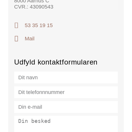
8000 Aarhus C
CVR.: 43090543
53 35 19 15
Mail
Udfyld kontaktformularen